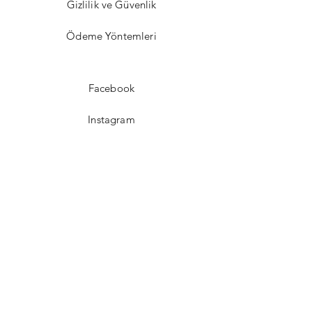
Gizlilik ve Güvenlik
Ödeme Yöntemleri
Facebook
Instagram
Twitter
Pinterest
Bizden Haberdar Olun !
Email
Gönder