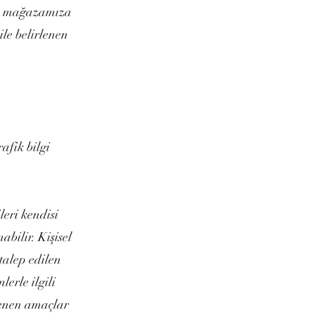
dan mağazamıza
ile belirlenen
a
afik bilgi
leri kendisi
bilir. Kişisel
talep edilen
erle ilgili
rlenen amaçlar