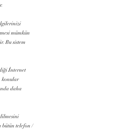
r.
lgilerinizi
tirmesi mümkün
ir. Bu sistem
diği İnternet
n konular
usunda daha
dilmesini
 bütün telefon /