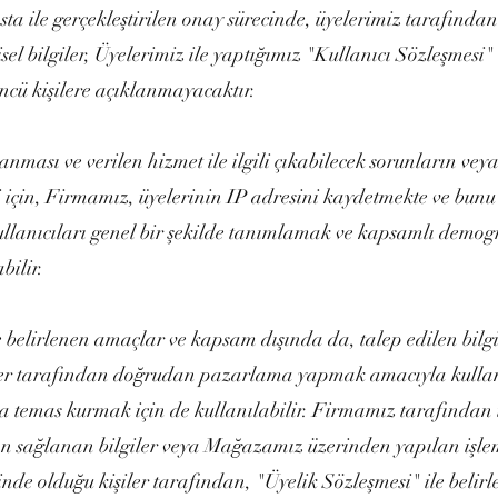
a ile gerçekleştirilen onay sürecinde, üyelerimiz tarafın
sel bilgiler, Üyelerimiz ile yaptığımız "Kullanıcı Sözleşmesi" 
cü kişilere açıklanmayacaktır.
anması ve verilen hizmet ile ilgili çıkabilecek sorunların vey
 için, Firmamız, üyelerinin IP adresini kaydetmekte ve bunu
ullanıcıları genel bir şekilde tanımlamak ve kapsamlı demogr
bilir.
 belirlenen amaçlar ve kapsam dışında da, talep edilen bilgi
şiler tarafından doğrudan pazarlama yapmak amacıyla kullana
yla temas kurmak için de kullanılabilir. Firmamız tarafından 
dan sağlanan bilgiler veya Mağazamız üzerinden yapılan işleml
içinde olduğu kişiler tarafından, "Üyelik Sözleşmesi" ile beli