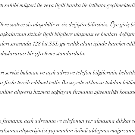
ı sahibi müşteri ile veya ilgili banka ile irtibata geçilmektedi
re sadece siz ulaşabilir ve siz değiştirebilirsiniz. Üye giriş bi
şkalarının sizinle ilgili bilgilere ulaşması ve bunları değiş
mleri sırasında 128 bit SSL güvenlik alanı içinde hareket edil
uslararası bir şifreleme standardıdır.
ri servisi bulunan ve açık adres ve telefon bilgilerinin belirtil
ha fazla tercih edilmektedir. Bu sayede aklınıza takılan bütü
, online alışveriş hizmeti sağlayan firmanın güvenirliği kon
nde firmanın açık adresinin ve telefonun yer almasına dikkat e
acaksanız alışverişinizi yapmadan ürünü aldığınız mağazanın