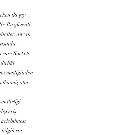
eken iki şey
ir. Bu güvenli
bilgiler, ancak
ırasında
(Secure Sockets
lirliği
ülenemediğinden
ellenmiş olur.
enilirliği
lışveriş
 gelebilmesi
 bilgilerin