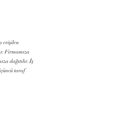
a erişilen
dır. Firmamıza
za dağıtılır. İş
üçüncü taraf