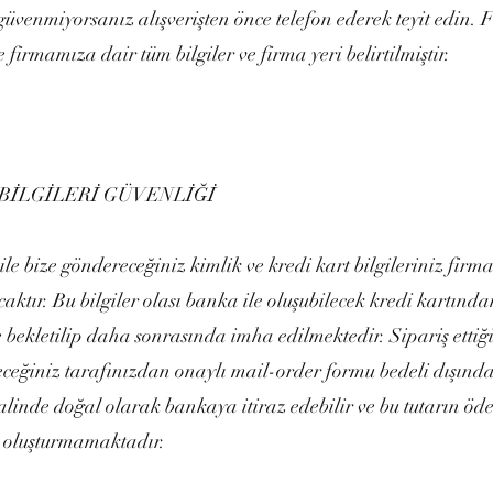
 güvenmiyorsanız alışverişten önce telefon ederek teyit edin.
e firmamıza dair tüm bilgiler ve firma yeri belirtilmiştir.
BİLGİLERİ GÜVENLİĞİ
ile bize göndereceğiniz kimlik ve kredi kart bilgileriniz fir
caktır. Bu bilgiler olası banka ile oluşubilecek kredi kartın
le bekletilip daha sonrasında imha edilmektedir. Sipariş ettiğ
eceğiniz tarafınızdan onaylı mail-order formu bedeli dışınd
alinde doğal olarak bankaya itiraz edebilir ve bu tutarın öd
sk oluşturmamaktadır.