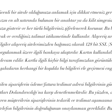
güvenli bir sitede olduğunuzu anlamak için dikkat etmeniz ger
ızın en alt satırında bulunan bir anahtar ya da kilit simgesid
u gösterir ve her türlü bilgileriniz şifrelenerek korunur. Bu 
arak ve verdiğiniz talimat istikametinde kullanılır. Alışveriş s
 bilgiler alışveriş sitelerimizden bağımsız olarak 128 bit SSL 
orgulanmak üzere ilgili bankaya ulaştırılır. Kartın kullanılabi
 devam edilir. Kartla ilgili hiçbir bilgi tarafımızdan görünt
ahısların herhangi bir koşulda bu bilgileri ele geçirmesi eng
ilen siparişlerin ödeme/fatura/teslimat adresi bilgilerinin güv
arı Dolandırıcılığı'na karşı denetlenmektedir. Bu yüzden, a
veren müşterilerin siparişlerinin tedarik ve teslimat aşamasına
/telefon bilgilerinin doğruluğunun onaylanması gereklidir. Bu