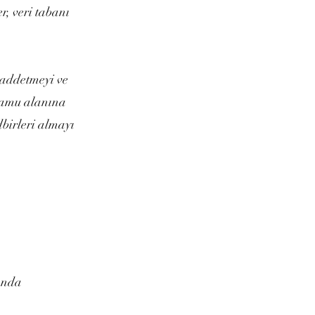
r, veri tabanı
k addetmeyi ve
 kamu alanına
dbirleri almayı
landa