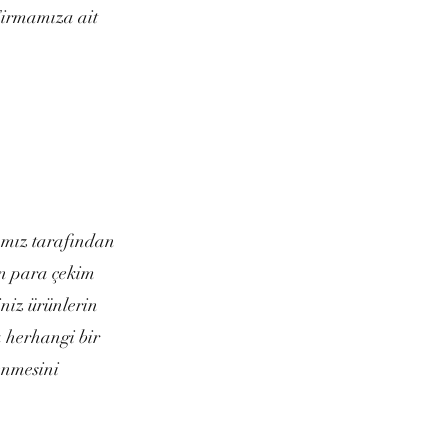
 Firmamıza ait
mamız tarafından
dan para çekim
iniz ürünlerin
a herhangi bir
enmesini