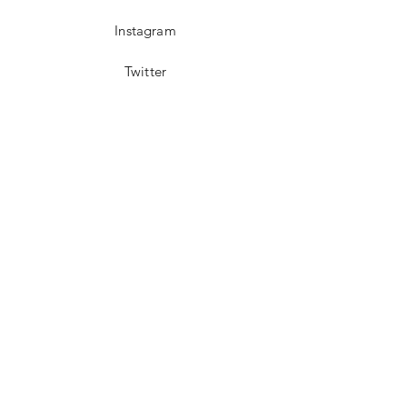
Instagram
Twitter
Pinterest
Bizden Haberdar Olun !
Email
Gönder